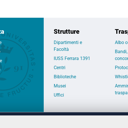
za
Strutture
Tras
e
Dipartimenti e
Albo o
Facoltà
e
Bandi,
IUSS Ferrara 1391
concor
fe
Centri
Protoc
e
Biblioteche
Whistl
Musei
Ammin
traspa
Uffici
 DEGLI STUDI DI FERRARA
CONTATTI