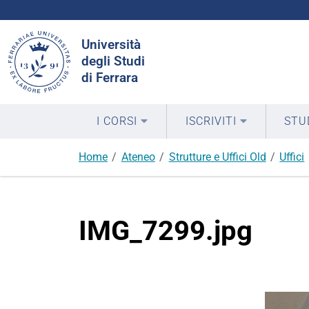
Cerca
Università
nel
degli Studi
sito
di Ferrara
I CORSI
ISCRIVITI
STU
Home
Ateneo
Strutture e Uffici Old
Uffici
IMG_7299.jpg