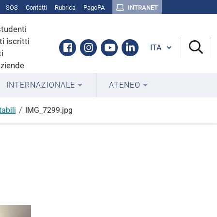
SOS
Contatti
Rubrica
PagoPA
INTRANET
studenti
i iscritti
Cambia lingua
Facebook
Instagram
Youtube
Linkedin
i
aziende
INTERNAZIONALE
ATENEO
abili
IMG_7299.jpg