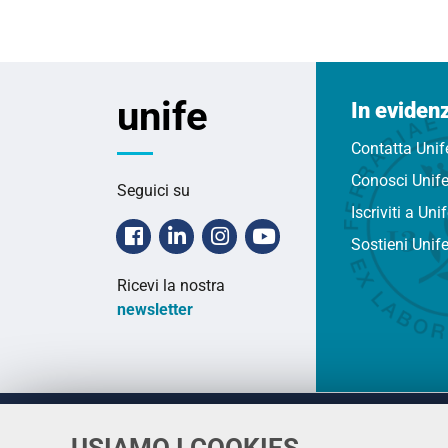
unife
In eviden
Contatta Unif
Conosci Unif
Seguici su
Iscriviti a Uni
Facebook
Linkedin
Instagram
Youtube
Sostieni Unif
Ricevi la nostra
newsletter
USIAMO I COOKIES
Università
UNIVERSITÀ