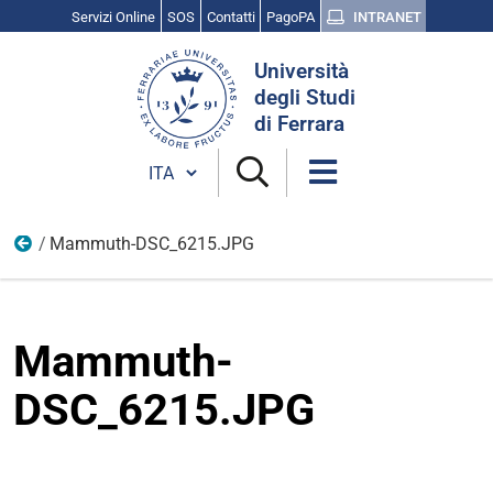
Servizi Online
SOS
Contatti
PagoPA
INTRANET
Cerca
Università
nel
degli Studi
sito
di Ferrara
Cambia lingua
Mammuth-DSC_6215.JPG
Ateneo di Ferrara
Mammuth-
DSC_6215.JPG