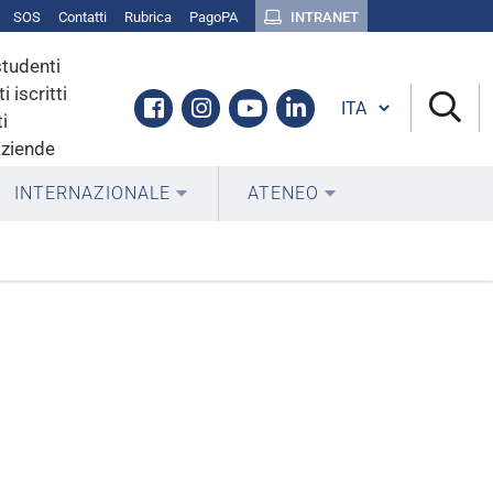
SOS
Contatti
Rubrica
PagoPA
INTRANET
studenti
i iscritti
Cambia lingua
Facebook
Instagram
Youtube
Linkedin
i
aziende
INTERNAZIONALE
ATENEO