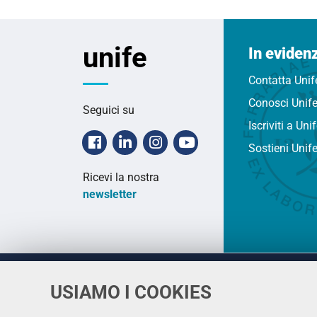
unife
In eviden
Contatta Unif
Conosci Unif
Seguici su
Iscriviti a Uni
Facebook
Linkedin
Instagram
Youtube
Sostieni Unif
Ricevi la nostra
newsletter
USIAMO I COOKIES
Università
UNIVERSITÀ
degli Studi