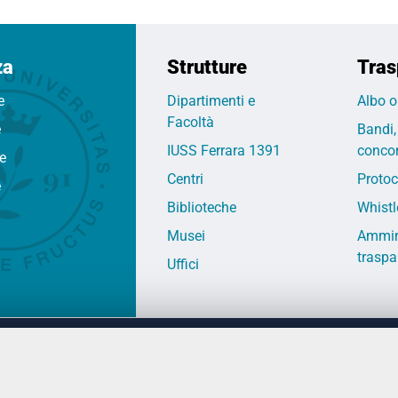
za
Strutture
Tras
e
Dipartimenti e
Albo o
Facoltà
e
Bandi,
IUSS Ferrara 1391
concor
fe
Centri
Protoc
e
Biblioteche
Whistl
Musei
Ammin
traspa
Uffici
 DEGLI STUDI DI FERRARA
CONTATTI