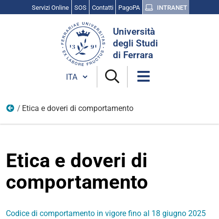
Servizi Online
SOS
Contatti
PagoPA
INTRANET
Cerca
Università
nel
degli Studi
sito
di Ferrara
Cambia lingua
Etica e doveri di comportamento
Regolamenti e linee guida
Etica e doveri di
comportamento
Codice di comportamento in vigore fino al 18 giugno 2025