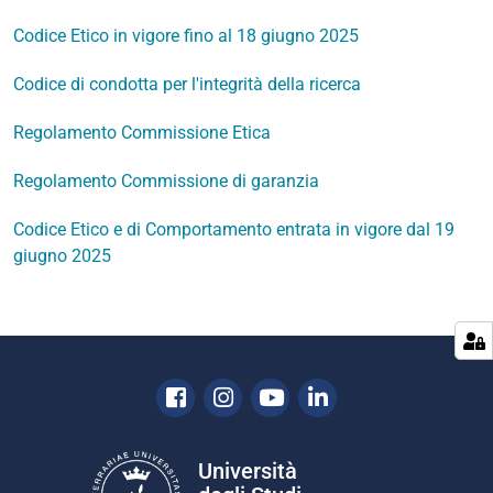
Codice Etico in vigore fino al 18 giugno 2025
Codice di condotta per l'integrità della ricerca
Regolamento Commissione Etica
Regolamento Commissione di garanzia
Codice Etico e di Comportamento entrata in vigore dal 19
giugno 2025
Facebook
Instagram
Youtube
Linkedin
Università