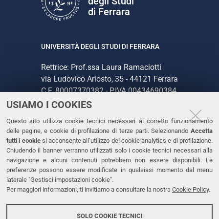
degli Studi
di Ferrara
UNIVERSITÀ DEGLI STUDI DI FERRARA
Rettrice: Prof.ssa Laura Ramaciotti
via Ludovico Ariosto, 35 - 44121 Ferrara
C.F. 80007370382 - P.IVA 00434690384
USIAMO I COOKIES
CONTATTI
Questo sito utilizza cookie tecnici necessari al corretto funzionamento
delle pagine, e cookie di profilazione di terze parti. Selezionando
Accetta
Tel. +39 0532 293111
tutti i cookie
si acconsente all’utilizzo dei cookie analytics e di profilazione.
Chiudendo il banner verranno utilizzati solo i cookie tecnici necessari alla
Fax. +39 0532 293031
navigazione e alcuni contenuti potrebbero non essere disponibili. Le
PEC
preferenze possono essere modificate in qualsiasi momento dal menu
laterale "Gestisci impostazioni cookie".
Per maggiori informazioni, ti invitiamo a consultare la nostra
Cookie Policy
.
LINKS
Accessibilità
SOLO COOKIE TECNICI