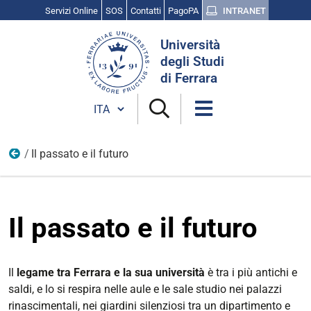
Servizi Online
SOS
Contatti
PagoPA
INTRANET
Cerca
Università
nel
degli Studi
sito
di Ferrara
Cambia lingua
Il passato e il futuro
Ateneo
Il passato e il futuro
Il
legame tra Ferrara e la sua università
è tra i più antichi e
saldi, e lo si respira nelle aule e le sale studio nei palazzi
rinascimentali, nei giardini silenziosi tra un dipartimento e