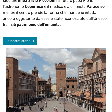
studiare
Enea Silvio Piccolomini
, futuro papa Pio II,
l’astronomo
Copernico
e il medico e alchimista
Paracelso
,
mentre il centro prende la forma che mantiene intatta
ancora oggi, tanto da essere stato riconosciuto dall’Unesco
tra i
siti patrimonio dell’umanità.
La nostra storia