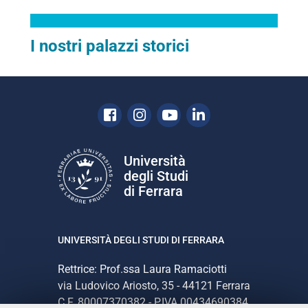
I nostri palazzi storici
Facebook
Instagram
Youtube
Linkedin
Università
degli Studi
di Ferrara
UNIVERSITÀ DEGLI STUDI DI FERRARA
Rettrice: Prof.ssa Laura Ramaciotti
via Ludovico Ariosto, 35 - 44121 Ferrara
C.F. 80007370382 - P.IVA 00434690384