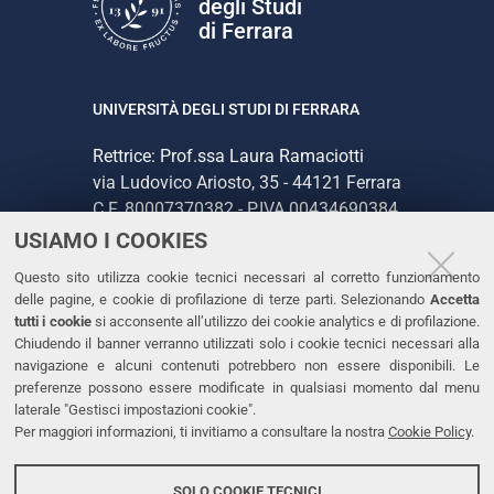
degli Studi
di Ferrara
UNIVERSITÀ DEGLI STUDI DI FERRARA
Rettrice: Prof.ssa Laura Ramaciotti
via Ludovico Ariosto, 35 - 44121 Ferrara
C.F. 80007370382 - P.IVA 00434690384
USIAMO I COOKIES
CONTATTI
Questo sito utilizza cookie tecnici necessari al corretto funzionamento
delle pagine, e cookie di profilazione di terze parti. Selezionando
Accetta
Tel. +39 0532 293111
tutti i cookie
si acconsente all’utilizzo dei cookie analytics e di profilazione.
Chiudendo il banner verranno utilizzati solo i cookie tecnici necessari alla
Fax. +39 0532 293031
navigazione e alcuni contenuti potrebbero non essere disponibili. Le
PEC
preferenze possono essere modificate in qualsiasi momento dal menu
laterale "Gestisci impostazioni cookie".
Per maggiori informazioni, ti invitiamo a consultare la nostra
Cookie Policy
.
LINKS
Accessibilità
SOLO COOKIE TECNICI