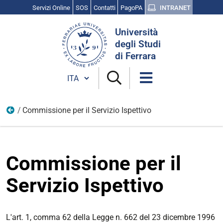
Servizi Online
SOS
Contatti
PagoPA
INTRANET
Cerca
Università
nel
degli Studi
sito
di Ferrara
Cambia lingua
Commissione per il Servizio Ispettivo
Commissioni e Comitati
Commissione per il
Servizio Ispettivo
L'art. 1, comma 62 della Legge n. 662 del 23 dicembre 1996