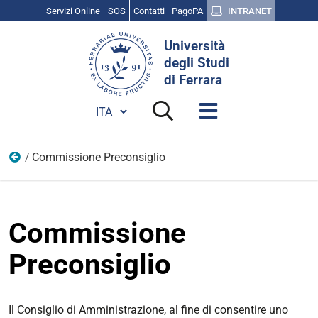
Servizi Online
SOS
Contatti
PagoPA
INTRANET
Cerca
Università
nel
degli Studi
sito
di Ferrara
Cambia lingua
Commissione Preconsiglio
Commissioni e Comitati
Commissione
Preconsiglio
Il Consiglio di Amministrazione, al fine di consentire uno