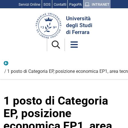
Servizi Online
SOS
Contatti
PagoPA
INTRANET
Cerca
Università
nel
degli Studi
sito
di Ferrara
Archivio PEV
1 posto di Categoria EP, posizione economica EP1, area tecni
1 posto di Categoria
EP, posizione
economica EP1, area