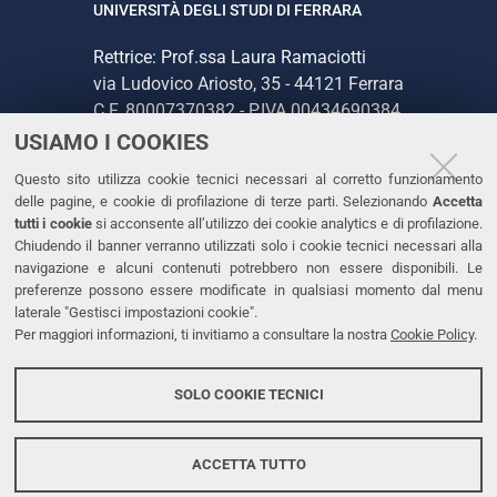
UNIVERSITÀ DEGLI STUDI DI FERRARA
Rettrice: Prof.ssa Laura Ramaciotti
via Ludovico Ariosto, 35 - 44121 Ferrara
C.F. 80007370382 - P.IVA 00434690384
USIAMO I COOKIES
CONTATTI
Questo sito utilizza cookie tecnici necessari al corretto funzionamento
delle pagine, e cookie di profilazione di terze parti. Selezionando
Accetta
Tel. +39 0532 293111
tutti i cookie
si acconsente all’utilizzo dei cookie analytics e di profilazione.
Chiudendo il banner verranno utilizzati solo i cookie tecnici necessari alla
Fax. +39 0532 293031
navigazione e alcuni contenuti potrebbero non essere disponibili. Le
PEC
preferenze possono essere modificate in qualsiasi momento dal menu
laterale "Gestisci impostazioni cookie".
Per maggiori informazioni, ti invitiamo a consultare la nostra
Cookie Policy
.
LINKS
Accessibilità
SOLO COOKIE TECNICI
Protezione dati personali
Cookies
ACCETTA TUTTO