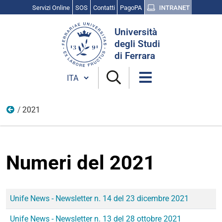
Servizi Online
SOS
Contatti
PagoPA
INTRANET
Cerca
Università
nel
degli Studi
sito
di Ferrara
Cambia lingua
2021
Newsletter UnifeNews
Numeri del 2021
Titolo
Immagine
Unife News - Newsletter n. 14 del 23 dicembre 2021
Unife News - Newsletter n. 13 del 28 ottobre 2021