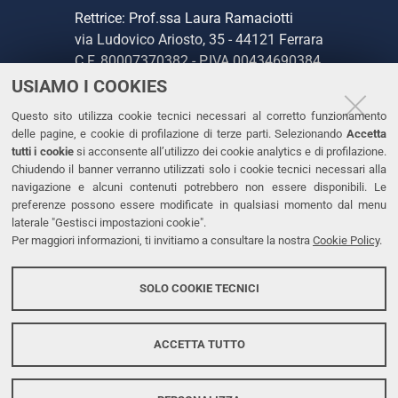
Rettrice: Prof.ssa Laura Ramaciotti
via Ludovico Ariosto, 35 - 44121 Ferrara
C.F. 80007370382 - P.IVA 00434690384
USIAMO I COOKIES
CONTATTI
Questo sito utilizza cookie tecnici necessari al corretto funzionamento
delle pagine, e cookie di profilazione di terze parti. Selezionando
Accetta
Tel. +39 0532 293111
tutti i cookie
si acconsente all’utilizzo dei cookie analytics e di profilazione.
Chiudendo il banner verranno utilizzati solo i cookie tecnici necessari alla
Fax. +39 0532 293031
navigazione e alcuni contenuti potrebbero non essere disponibili. Le
PEC
preferenze possono essere modificate in qualsiasi momento dal menu
laterale "Gestisci impostazioni cookie".
Per maggiori informazioni, ti invitiamo a consultare la nostra
Cookie Policy
.
LINKS
Accessibilità
SOLO COOKIE TECNICI
Protezione dati personali
Cookies
ACCETTA TUTTO