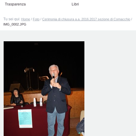
Trasparenza
Libri
Tu sei qui:
Home
/
Foto
/
Cerimonia di chiusura a.a. 2016.2017 sezione di Comacchio
/
IMG_0002.JPG