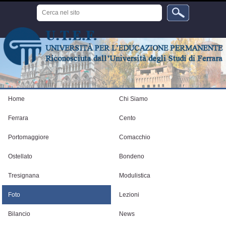
Salta
Cerca
ai
nel
sito
contenuti.
Ricerca
avanzata…
|
Salta
alla
navigazione
Strumenti
personali
Home
Chi Siamo
Ferrara
Cento
Portomaggiore
Comacchio
Ostellato
Bondeno
Tresignana
Modulistica
Foto
Lezioni
Bilancio
News