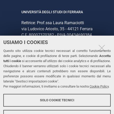
UNIVERSITÀ DEGLI STUDI DI FERRARA
Rettrice: Prof.ssa Laura Ramaciotti
via Ludovico Ariosto, 35 - 44121 Ferrara
C.F. 80007370382 - P.IVA 00434690384
USIAMO I COOKIES
CONTATTI
Questo sito utilizza cookie tecnici necessari al corretto funzionamento
delle pagine, e cookie di profilazione di terze parti. Selezionando
Accetta
Tel. +39 0532 293111
tutti i cookie
si acconsente all’utilizzo dei cookie analytics e di profilazione.
Chiudendo il banner verranno utilizzati solo i cookie tecnici necessari alla
Fax. +39 0532 293031
navigazione e alcuni contenuti potrebbero non essere disponibili. Le
PEC
preferenze possono essere modificate in qualsiasi momento dal menu
laterale "Gestisci impostazioni cookie".
Per maggiori informazioni, ti invitiamo a consultare la nostra
Cookie Policy
.
LINKS
Accessibilità
SOLO COOKIE TECNICI
Protezione dati personali