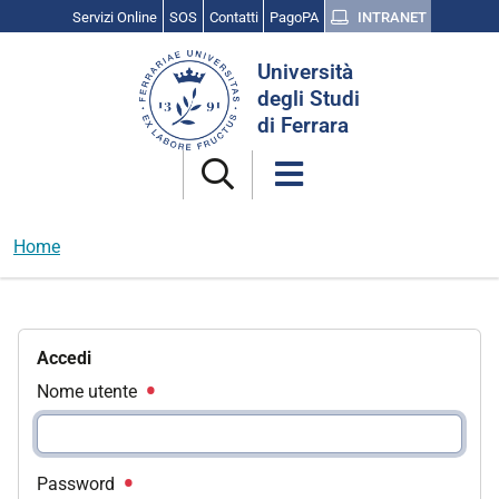
Servizi Online
SOS
Contatti
PagoPA
INTRANET
Cerca
Università
nel
degli Studi
sito
di Ferrara
Home
Accedi
Nome utente
Password