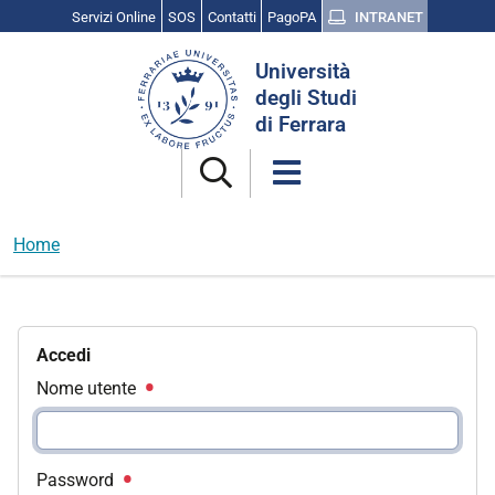
Servizi Online
SOS
Contatti
PagoPA
INTRANET
Cerca
Università
nel
degli Studi
sito
di Ferrara
Home
Accedi
Nome utente
Password