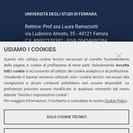
UNIVERSITÀ DEGLI STUDI DI FERRARA
Rettrice: Prof.ssa Laura Ramaciotti
via Ludovico Ariosto, 35 - 44121 Ferrara
C.F. 80007370382 - P.IVA 00434690384
USIAMO I COOKIES
CONTATTI
Questo sito utilizza cookie tecnici necessari al corretto funzionamento
delle pagine, e cookie di profilazione di terze parti. Selezionando
Accetta
Tel. +39 0532 293111
tutti i cookie
si acconsente all’utilizzo dei cookie analytics e di profilazione.
Chiudendo il banner verranno utilizzati solo i cookie tecnici necessari alla
Fax. +39 0532 293031
navigazione e alcuni contenuti potrebbero non essere disponibili. Le
PEC
preferenze possono essere modificate in qualsiasi momento dal menu
laterale "Gestisci impostazioni cookie".
Per maggiori informazioni, ti invitiamo a consultare la nostra
Cookie Policy
.
LINKS
Accessibilità
SOLO COOKIE TECNICI
Protezione dati personali