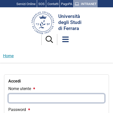
Servizi Online
SOS
Contatti
PagoPA
INTRANET
Cerca
Università
nel
degli Studi
sito
di Ferrara
Home
Accedi
Nome utente
Password