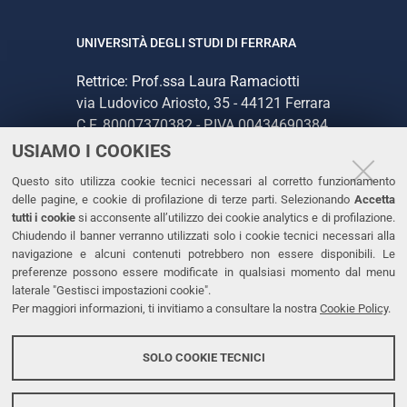
UNIVERSITÀ DEGLI STUDI DI FERRARA
Rettrice: Prof.ssa Laura Ramaciotti
via Ludovico Ariosto, 35 - 44121 Ferrara
C.F. 80007370382 - P.IVA 00434690384
USIAMO I COOKIES
CONTATTI
Questo sito utilizza cookie tecnici necessari al corretto funzionamento
delle pagine, e cookie di profilazione di terze parti. Selezionando
Accetta
Tel. +39 0532 293111
tutti i cookie
si acconsente all’utilizzo dei cookie analytics e di profilazione.
Chiudendo il banner verranno utilizzati solo i cookie tecnici necessari alla
Fax. +39 0532 293031
navigazione e alcuni contenuti potrebbero non essere disponibili. Le
PEC
preferenze possono essere modificate in qualsiasi momento dal menu
laterale "Gestisci impostazioni cookie".
Per maggiori informazioni, ti invitiamo a consultare la nostra
Cookie Policy
.
LINKS
Accessibilità
SOLO COOKIE TECNICI
Protezione dati personali