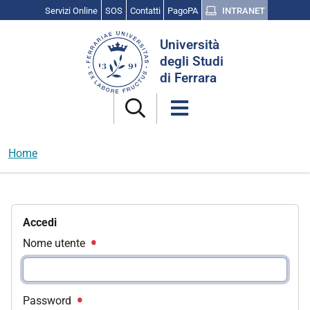
Servizi Online
SOS
Contatti
PagoPA
INTRANET
Cerca
Università
nel
degli Studi
sito
di Ferrara
Home
Accedi
Nome utente
Password