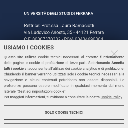
UNIVERSITÀ DEGLI STUDI DI FERRARA
Rettrice: Prof.ssa Laura Ramaciotti
via Ludovico Ariosto, 35 - 44121 Ferrara
C.F. 80007370382 - P.IVA 00434690384
USIAMO I COOKIES
CONTATTI
Questo sito utilizza cookie tecnici necessari al corretto funzionamento
delle pagine, e cookie di profilazione di terze parti. Selezionando
Accetta
Tel. +39 0532 293111
tutti i cookie
si acconsente all’utilizzo dei cookie analytics e di profilazione.
Chiudendo il banner verranno utilizzati solo i cookie tecnici necessari alla
Fax. +39 0532 293031
navigazione e alcuni contenuti potrebbero non essere disponibili. Le
PEC
preferenze possono essere modificate in qualsiasi momento dal menu
laterale "Gestisci impostazioni cookie".
Per maggiori informazioni, ti invitiamo a consultare la nostra
Cookie Policy
.
LINKS
Accessibilità
SOLO COOKIE TECNICI
Protezione dati personali