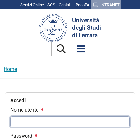
Servizi Online
SOS
Contatti
PagoPA
INTRANET
Cerca
Università
nel
degli Studi
sito
di Ferrara
Home
Accedi
Nome utente
Password