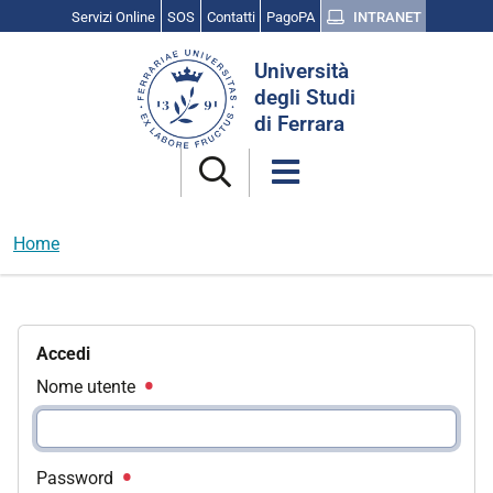
Servizi Online
SOS
Contatti
PagoPA
INTRANET
Cerca
Università
nel
degli Studi
sito
di Ferrara
Home
Accedi
Nome utente
Password