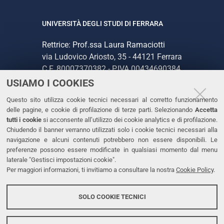
UNIVERSITÀ DEGLI STUDI DI FERRARA
Rettrice: Prof.ssa Laura Ramaciotti
via Ludovico Ariosto, 35 - 44121 Ferrara
C.F. 80007370382 - P.IVA 00434690384
USIAMO I COOKIES
CONTATTI
Questo sito utilizza cookie tecnici necessari al corretto funzionamento
delle pagine, e cookie di profilazione di terze parti. Selezionando
Accetta
Tel. +39 0532 293111
tutti i cookie
si acconsente all’utilizzo dei cookie analytics e di profilazione.
Chiudendo il banner verranno utilizzati solo i cookie tecnici necessari alla
Fax. +39 0532 293031
navigazione e alcuni contenuti potrebbero non essere disponibili. Le
PEC
preferenze possono essere modificate in qualsiasi momento dal menu
laterale "Gestisci impostazioni cookie".
Per maggiori informazioni, ti invitiamo a consultare la nostra
Cookie Policy
.
LINKS
Accessibilità
SOLO COOKIE TECNICI
Protezione dati personali