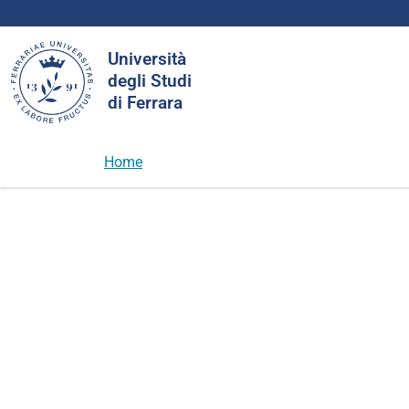
Cerca
Università
nel
degli Studi
sito
di Ferrara
Home