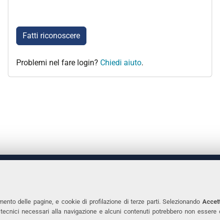
Fatti riconoscere
Problemi nel fare login?
Chiedi aiuto
.
 DEGLI STUDI DI FERRARA
CONTATTI
Prof.ssa Laura Ramaciotti
Tel. +39 0532 2931
mento delle pagine, e cookie di profilazione di terze parti. Selezionando
Accett
ie tecnici necessari alla navigazione e alcuni contenuti potrebbero non essere
co Ariosto, 35 - 44121 Ferrara
Fax. +39 0532 293