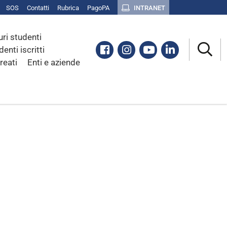
SOS
Contatti
Rubrica
PagoPA
INTRANET
uri studenti
Facebook
Instagram
Youtube
Linkedin
denti iscritti
reati
Enti e aziende