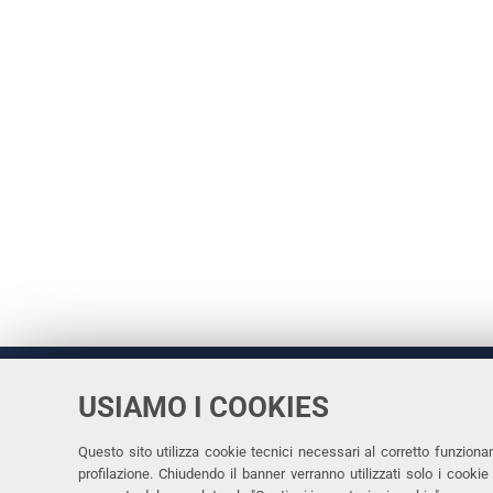
USIAMO I COOKIES
Università
UNIVERSITÀ
degli Studi
Rettrice: 
di Ferrara
Questo sito utilizza cookie tecnici necessari al corretto funziona
profilazione. Chiudendo il banner verranno utilizzati solo i cook
via Ludovi