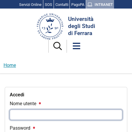
Servizi Online
SOS
Contatti
PagoPA
INTRANET
Cerca
Università
nel
degli Studi
sito
di Ferrara
Home
Accedi
Nome utente
Password