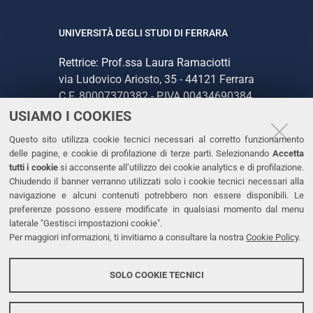
UNIVERSITÀ DEGLI STUDI DI FERRARA
Rettrice: Prof.ssa Laura Ramaciotti
via Ludovico Ariosto, 35 - 44121 Ferrara
C.F. 80007370382 - P.IVA 00434690384
USIAMO I COOKIES
CONTATTI
Questo sito utilizza cookie tecnici necessari al corretto funzionamento
delle pagine, e cookie di profilazione di terze parti. Selezionando
Accetta
Tel. +39 0532 293111
tutti i cookie
si acconsente all’utilizzo dei cookie analytics e di profilazione.
Chiudendo il banner verranno utilizzati solo i cookie tecnici necessari alla
Fax. +39 0532 293031
navigazione e alcuni contenuti potrebbero non essere disponibili. Le
PEC
preferenze possono essere modificate in qualsiasi momento dal menu
laterale "Gestisci impostazioni cookie".
Per maggiori informazioni, ti invitiamo a consultare la nostra
Cookie Policy
.
LINKS
Accessibilità
SOLO COOKIE TECNICI
Protezione dati personali