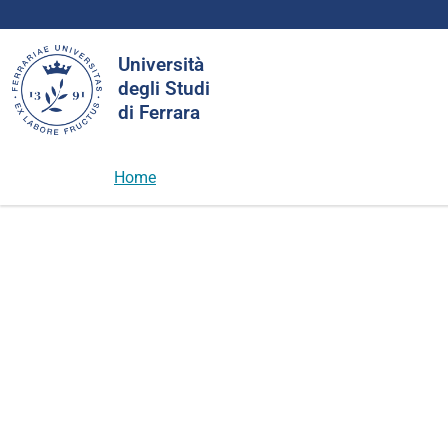
Cerca
Università
nel
degli Studi
sito
di Ferrara
Home