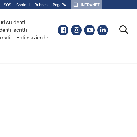
SOS
Contatti
Rubrica
PagoPA
INTRANET
uri studenti
Facebook
Instagram
Youtube
Linkedin
denti iscritti
reati
Enti e aziende