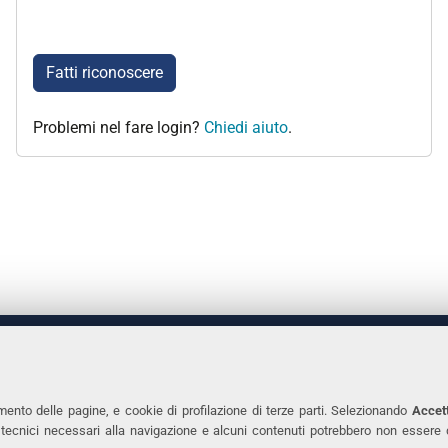
Fatti riconoscere
Problemi nel fare login?
Chiedi aiuto
.
 DEGLI STUDI DI FERRARA
CONTATTI
Prof.ssa Laura Ramaciotti
Tel. +39 0532 2931
mento delle pagine, e cookie di profilazione di terze parti. Selezionando
Accett
ie tecnici necessari alla navigazione e alcuni contenuti potrebbero non essere
co Ariosto, 35 - 44121 Ferrara
Fax. +39 0532 293