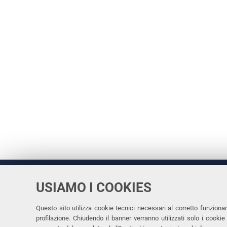
USIAMO I COOKIES
Università
UNIVERSITÀ
degli Studi
Rettrice: 
di Ferrara
Questo sito utilizza cookie tecnici necessari al corretto funziona
profilazione. Chiudendo il banner verranno utilizzati solo i cook
via Ludovi