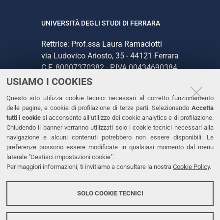
UNIVERSITÀ DEGLI STUDI DI FERRARA
Rettrice: Prof.ssa Laura Ramaciotti
via Ludovico Ariosto, 35 - 44121 Ferrara
C.F. 80007370382 - P.IVA 00434690384
USIAMO I COOKIES
CONTATTI
Questo sito utilizza cookie tecnici necessari al corretto funzionamento
delle pagine, e cookie di profilazione di terze parti. Selezionando
Accetta
Tel. +39 0532 293111
tutti i cookie
si acconsente all’utilizzo dei cookie analytics e di profilazione.
Chiudendo il banner verranno utilizzati solo i cookie tecnici necessari alla
Fax. +39 0532 293031
navigazione e alcuni contenuti potrebbero non essere disponibili. Le
PEC
preferenze possono essere modificate in qualsiasi momento dal menu
laterale "Gestisci impostazioni cookie".
Per maggiori informazioni, ti invitiamo a consultare la nostra
Cookie Policy
.
LINKS
Accessibilità
SOLO COOKIE TECNICI
Protezione dati personali