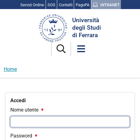
Servizi Online
SOS
Contatti
PagoPA
INTRANET
Cerca
Università
nel
degli Studi
sito
di Ferrara
Home
Accedi
Nome utente
Password