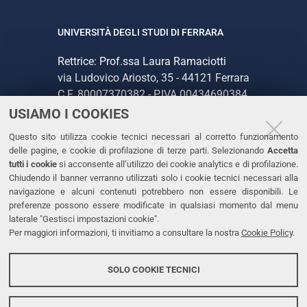
UNIVERSITÀ DEGLI STUDI DI FERRARA
Rettrice: Prof.ssa Laura Ramaciotti
via Ludovico Ariosto, 35 - 44121 Ferrara
C.F. 80007370382 - P.IVA 00434690384
USIAMO I COOKIES
CONTATTI
Questo sito utilizza cookie tecnici necessari al corretto funzionamento
delle pagine, e cookie di profilazione di terze parti. Selezionando
Accetta
Tel. +39 0532 293111
tutti i cookie
si acconsente all’utilizzo dei cookie analytics e di profilazione.
Chiudendo il banner verranno utilizzati solo i cookie tecnici necessari alla
Fax. +39 0532 293031
navigazione e alcuni contenuti potrebbero non essere disponibili. Le
PEC
preferenze possono essere modificate in qualsiasi momento dal menu
laterale "Gestisci impostazioni cookie".
Per maggiori informazioni, ti invitiamo a consultare la nostra
Cookie Policy
.
LINKS
Accessibilità
SOLO COOKIE TECNICI
Protezione dati personali