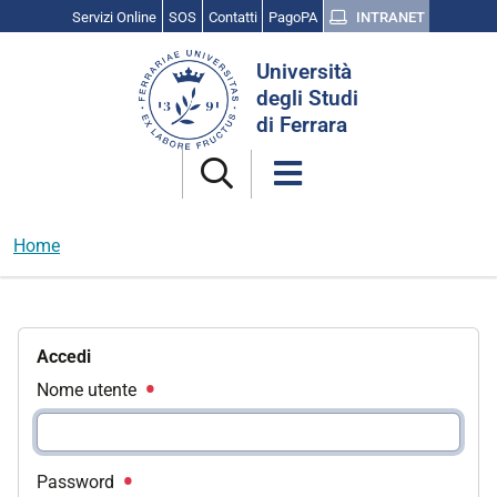
Servizi Online
SOS
Contatti
PagoPA
INTRANET
Cerca
Università
nel
degli Studi
sito
di Ferrara
Home
Accedi
Nome utente
Password