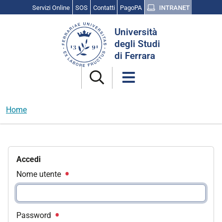
Servizi Online
SOS
Contatti
PagoPA
INTRANET
Cerca
Università
nel
degli Studi
sito
di Ferrara
Home
Accedi
Nome utente
Password