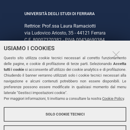
UNIVERSITÀ DEGLI STUDI DI FERRARA
Rettrice: Prof.ssa Laura Ramaciotti
via Ludovico Ariosto, 35 - 44121 Ferrara
C.F. 80007370382 - P.IVA 00434690384
USIAMO I COOKIES
CONTATTI
Questo sito utilizza cookie tecnici necessari al corretto funzionamento
delle pagine, e cookie di profilazione di terze parti. Selezionando
Accetta
Tel. +39 0532 293111
tutti i cookie
si acconsente all’utilizzo dei cookie analytics e di profilazione.
Chiudendo il banner verranno utilizzati solo i cookie tecnici necessari alla
Fax. +39 0532 293031
navigazione e alcuni contenuti potrebbero non essere disponibili. Le
PEC
preferenze possono essere modificate in qualsiasi momento dal menu
laterale "Gestisci impostazioni cookie".
Per maggiori informazioni, ti invitiamo a consultare la nostra
Cookie Policy
.
LINKS
Accessibilità
SOLO COOKIE TECNICI
Protezione dati personali