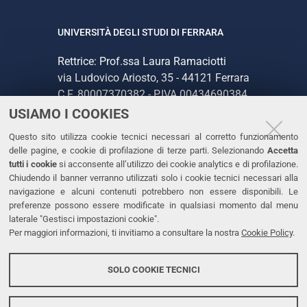
UNIVERSITÀ DEGLI STUDI DI FERRARA
Rettrice: Prof.ssa Laura Ramaciotti
via Ludovico Ariosto, 35 - 44121 Ferrara
C.F. 80007370382 - P.IVA 00434690384
USIAMO I COOKIES
CONTATTI
Questo sito utilizza cookie tecnici necessari al corretto funzionamento
delle pagine, e cookie di profilazione di terze parti. Selezionando
Accetta
Tel. +39 0532 293111
tutti i cookie
si acconsente all’utilizzo dei cookie analytics e di profilazione.
Chiudendo il banner verranno utilizzati solo i cookie tecnici necessari alla
Fax. +39 0532 293031
navigazione e alcuni contenuti potrebbero non essere disponibili. Le
PEC
preferenze possono essere modificate in qualsiasi momento dal menu
laterale "Gestisci impostazioni cookie".
Per maggiori informazioni, ti invitiamo a consultare la nostra
Cookie Policy
.
LINKS
Accessibilità
SOLO COOKIE TECNICI
Protezione dati personali