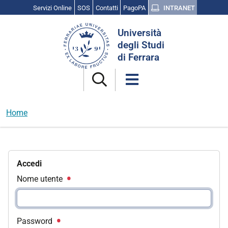
Servizi Online
SOS
Contatti
PagoPA
INTRANET
Cerca
Università
nel
degli Studi
sito
di Ferrara
Home
Accedi
Nome utente
Password