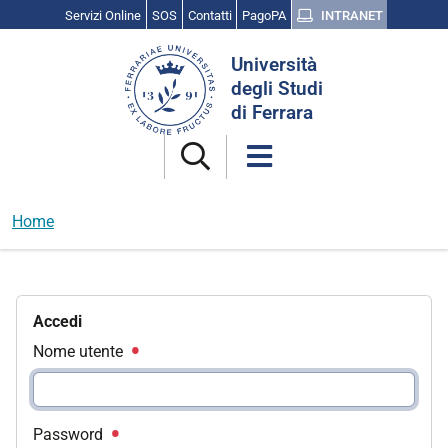
Servizi Online
SOS
Contatti
PagoPA
INTRANET
Cerca
Università
nel
degli Studi
sito
di Ferrara
Home
Accedi
Nome utente
Password