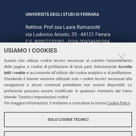
UNIVERSITÀ DEGLI STUDI DI FERRARA
Rettrice: Prof.ssa Laura Ramaciotti
via Ludovico Ariosto, 35 - 44121 Ferrara
C.F. 80007370382 - P.IVA 00434690384
USIAMO I COOKIES
CONTATTI
Questo sito utilizza cookie tecnici necessari al corretto funzionamento
delle pagine, e cookie di profilazione di terze parti. Selezionando
Accetta
Tel. +39 0532 293111
tutti i cookie
si acconsente all’utilizzo dei cookie analytics e di profilazione.
Chiudendo il banner verranno utilizzati solo i cookie tecnici necessari alla
Fax. +39 0532 293031
navigazione e alcuni contenuti potrebbero non essere disponibili. Le
PEC
preferenze possono essere modificate in qualsiasi momento dal menu
laterale "Gestisci impostazioni cookie".
Per maggiori informazioni, ti invitiamo a consultare la nostra
Cookie Policy
.
LINKS
Accessibilità
SOLO COOKIE TECNICI
Protezione dati personali