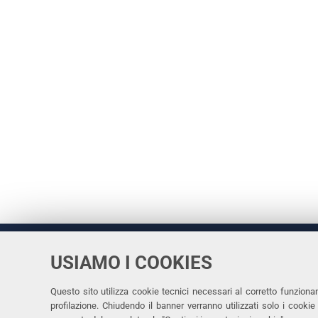
USIAMO I COOKIES
Università
UNIVERSITÀ
degli Studi
Rettrice: 
di Ferrara
Questo sito utilizza cookie tecnici necessari al corretto funziona
profilazione. Chiudendo il banner verranno utilizzati solo i cook
via Ludovi