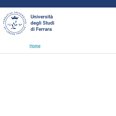
Cerca
Università
nel
degli Studi
sito
di Ferrara
Home