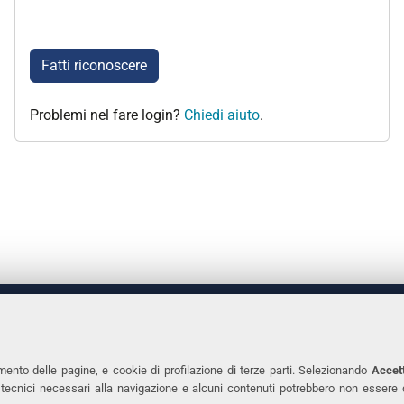
Fatti riconoscere
Problemi nel fare login?
Chiedi aiuto
.
 DEGLI STUDI DI FERRARA
CONTATTI
Prof.ssa Laura Ramaciotti
Tel. +39 0532 2931
mento delle pagine, e cookie di profilazione di terze parti. Selezionando
Accett
ie tecnici necessari alla navigazione e alcuni contenuti potrebbero non essere
co Ariosto, 35 - 44121 Ferrara
Fax. +39 0532 293