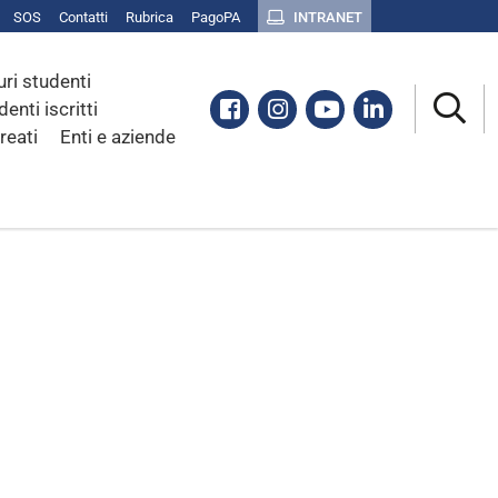
SOS
Contatti
Rubrica
PagoPA
INTRANET
uri studenti
Facebook
Instagram
Youtube
Linkedin
denti iscritti
reati
Enti e aziende