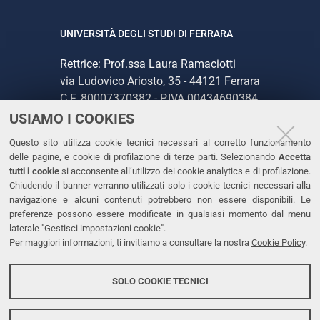
UNIVERSITÀ DEGLI STUDI DI FERRARA
Rettrice: Prof.ssa Laura Ramaciotti
via Ludovico Ariosto, 35 - 44121 Ferrara
C.F. 80007370382 - P.IVA 00434690384
USIAMO I COOKIES
CONTATTI
Questo sito utilizza cookie tecnici necessari al corretto funzionamento
delle pagine, e cookie di profilazione di terze parti. Selezionando
Accetta
Tel. +39 0532 293111
tutti i cookie
si acconsente all’utilizzo dei cookie analytics e di profilazione.
Chiudendo il banner verranno utilizzati solo i cookie tecnici necessari alla
Fax. +39 0532 293031
navigazione e alcuni contenuti potrebbero non essere disponibili. Le
PEC
preferenze possono essere modificate in qualsiasi momento dal menu
laterale "Gestisci impostazioni cookie".
Per maggiori informazioni, ti invitiamo a consultare la nostra
Cookie Policy
.
LINKS
Accessibilità
SOLO COOKIE TECNICI
Protezione dati personali