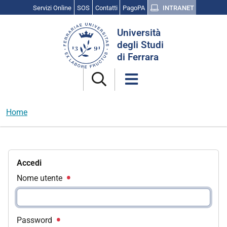
Servizi Online
SOS
Contatti
PagoPA
INTRANET
Cerca
Università
nel
degli Studi
sito
di Ferrara
Home
Accedi
Nome utente
Password