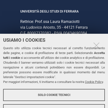
UNIVERSITÀ DEGLI STUDI DI FERRARA
Rettrice: Prof.ssa Laura Ramaciotti
via Ludovico Ariosto, 35 - 44121 Ferrara
C.F. 80007370382 - P.IVA 00434690384
USIAMO I COOKIES
CONTATTI
Questo sito utilizza cookie tecnici necessari al corretto funzionamento
delle pagine, e cookie di profilazione di terze parti. Selezionando
Accetta
Tel. +39 0532 293111
tutti i cookie
si acconsente all’utilizzo dei cookie analytics e di profilazione.
Chiudendo il banner verranno utilizzati solo i cookie tecnici necessari alla
Fax. +39 0532 293031
navigazione e alcuni contenuti potrebbero non essere disponibili. Le
PEC
preferenze possono essere modificate in qualsiasi momento dal menu
laterale "Gestisci impostazioni cookie".
Per maggiori informazioni, ti invitiamo a consultare la nostra
Cookie Policy
.
LINKS
Accessibilità
SOLO COOKIE TECNICI
Protezione dati personali