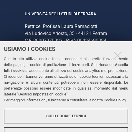
UNIVERSITÀ DEGLI STUDI DI FERRARA
Rettrice: Prof.ssa Laura Ramaciotti
via Ludovico Ariosto, 35 - 44121 Ferrara
C.F. 80007370382 - P.IVA 00434690384
USIAMO I COOKIES
CONTATTI
Questo sito utilizza cookie tecnici necessari al corretto funzionamento
delle pagine, e cookie di profilazione di terze parti. Selezionando
Accetta
Tel. +39 0532 293111
tutti i cookie
si acconsente all’utilizzo dei cookie analytics e di profilazione.
Chiudendo il banner verranno utilizzati solo i cookie tecnici necessari alla
Fax. +39 0532 293031
navigazione e alcuni contenuti potrebbero non essere disponibili. Le
PEC
preferenze possono essere modificate in qualsiasi momento dal menu
laterale "Gestisci impostazioni cookie".
Per maggiori informazioni, ti invitiamo a consultare la nostra
Cookie Policy
.
LINKS
Accessibilità
SOLO COOKIE TECNICI
Protezione dati personali