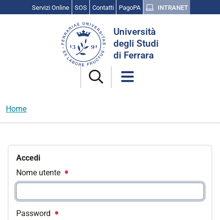
Servizi Online
SOS
Contatti
PagoPA
INTRANET
Cerca
Università
nel
degli Studi
sito
di Ferrara
Home
Accedi
Nome utente
Password