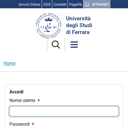
Servizi Online
SOS
Contatti
PagoPA
INTRANET
Cerca
Università
nel
degli Studi
sito
di Ferrara
Home
Accedi
Nome utente
Password