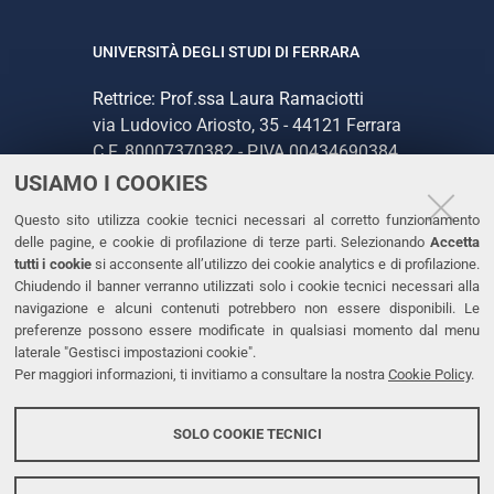
UNIVERSITÀ DEGLI STUDI DI FERRARA
Rettrice: Prof.ssa Laura Ramaciotti
via Ludovico Ariosto, 35 - 44121 Ferrara
C.F. 80007370382 - P.IVA 00434690384
USIAMO I COOKIES
CONTATTI
Questo sito utilizza cookie tecnici necessari al corretto funzionamento
delle pagine, e cookie di profilazione di terze parti. Selezionando
Accetta
Tel. +39 0532 293111
tutti i cookie
si acconsente all’utilizzo dei cookie analytics e di profilazione.
Chiudendo il banner verranno utilizzati solo i cookie tecnici necessari alla
Fax. +39 0532 293031
navigazione e alcuni contenuti potrebbero non essere disponibili. Le
PEC
preferenze possono essere modificate in qualsiasi momento dal menu
laterale "Gestisci impostazioni cookie".
Per maggiori informazioni, ti invitiamo a consultare la nostra
Cookie Policy
.
LINKS
Accessibilità
SOLO COOKIE TECNICI
Protezione dati personali