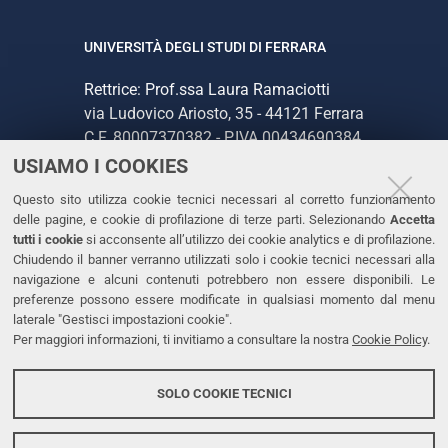
UNIVERSITÀ DEGLI STUDI DI FERRARA
Rettrice: Prof.ssa Laura Ramaciotti
via Ludovico Ariosto, 35 - 44121 Ferrara
C.F. 80007370382 - P.IVA 00434690384
USIAMO I COOKIES
CONTATTI
Questo sito utilizza cookie tecnici necessari al corretto funzionamento
delle pagine, e cookie di profilazione di terze parti. Selezionando
Accetta
Tel. +39 0532 293111
tutti i cookie
si acconsente all’utilizzo dei cookie analytics e di profilazione.
Chiudendo il banner verranno utilizzati solo i cookie tecnici necessari alla
Fax. +39 0532 293031
navigazione e alcuni contenuti potrebbero non essere disponibili. Le
PEC
preferenze possono essere modificate in qualsiasi momento dal menu
laterale "Gestisci impostazioni cookie".
Per maggiori informazioni, ti invitiamo a consultare la nostra
Cookie Policy
.
LINKS
Accessibilità
SOLO COOKIE TECNICI
Protezione dati personali