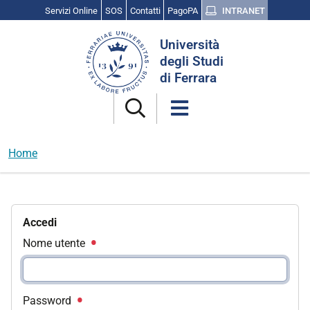
Servizi Online
SOS
Contatti
PagoPA
INTRANET
Cerca
Università
nel
degli Studi
sito
di Ferrara
Home
Accedi
Nome utente
Password