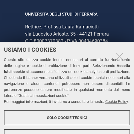
UNIVERSITÀ DEGLI STUDI DI FERRARA
Rettrice: Prof.ssa Laura Ramaciotti
via Ludovico Ariosto, 35 - 44121 Ferrara
C.F. 80007370382 - P.IVA 00434690384
USIAMO I COOKIES
CONTATTI
Questo sito utilizza cookie tecnici necessari al corretto funzionamento
delle pagine, e cookie di profilazione di terze parti. Selezionando
Accetta
Tel. +39 0532 293111
tutti i cookie
si acconsente all’utilizzo dei cookie analytics e di profilazione.
Chiudendo il banner verranno utilizzati solo i cookie tecnici necessari alla
Fax. +39 0532 293031
navigazione e alcuni contenuti potrebbero non essere disponibili. Le
PEC
preferenze possono essere modificate in qualsiasi momento dal menu
laterale "Gestisci impostazioni cookie".
Per maggiori informazioni, ti invitiamo a consultare la nostra
Cookie Policy
.
LINKS
Accessibilità
SOLO COOKIE TECNICI
Protezione dati personali