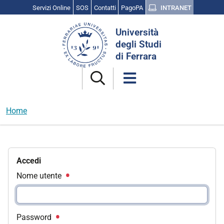
Servizi Online
SOS
Contatti
PagoPA
INTRANET
Cerca
Università
nel
degli Studi
sito
di Ferrara
Home
Accedi
Nome utente
Password