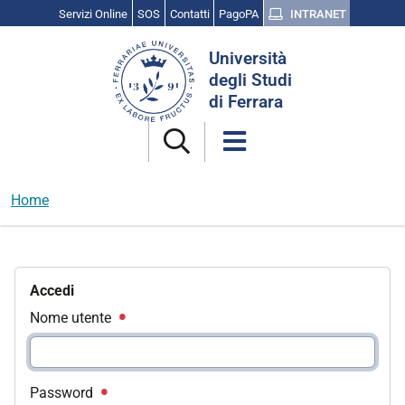
Servizi Online
SOS
Contatti
PagoPA
INTRANET
Cerca
Università
nel
degli Studi
sito
di Ferrara
Home
Accedi
Nome utente
Password