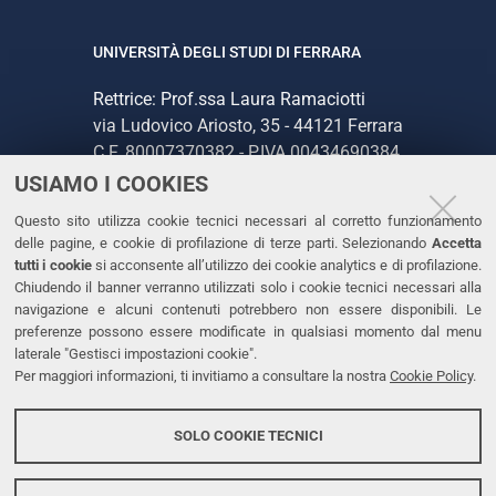
UNIVERSITÀ DEGLI STUDI DI FERRARA
Rettrice: Prof.ssa Laura Ramaciotti
via Ludovico Ariosto, 35 - 44121 Ferrara
C.F. 80007370382 - P.IVA 00434690384
USIAMO I COOKIES
CONTATTI
Questo sito utilizza cookie tecnici necessari al corretto funzionamento
delle pagine, e cookie di profilazione di terze parti. Selezionando
Accetta
Tel. +39 0532 293111
tutti i cookie
si acconsente all’utilizzo dei cookie analytics e di profilazione.
Chiudendo il banner verranno utilizzati solo i cookie tecnici necessari alla
Fax. +39 0532 293031
navigazione e alcuni contenuti potrebbero non essere disponibili. Le
PEC
preferenze possono essere modificate in qualsiasi momento dal menu
laterale "Gestisci impostazioni cookie".
Per maggiori informazioni, ti invitiamo a consultare la nostra
Cookie Policy
.
LINKS
Accessibilità
SOLO COOKIE TECNICI
Protezione dati personali