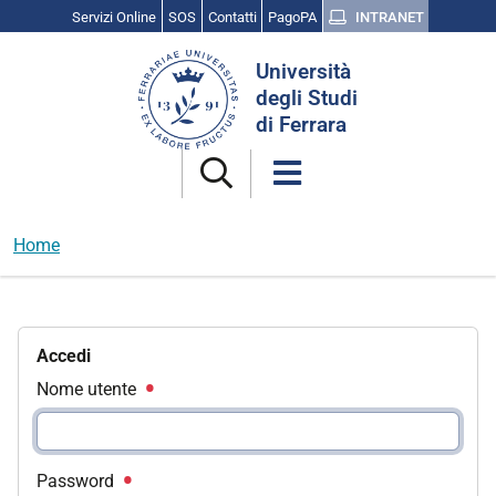
Servizi Online
SOS
Contatti
PagoPA
INTRANET
Cerca
Università
nel
degli Studi
sito
di Ferrara
Home
Accedi
Nome utente
Password