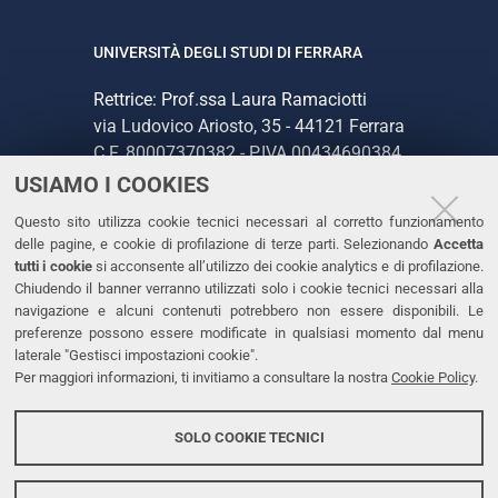
UNIVERSITÀ DEGLI STUDI DI FERRARA
Rettrice: Prof.ssa Laura Ramaciotti
via Ludovico Ariosto, 35 - 44121 Ferrara
C.F. 80007370382 - P.IVA 00434690384
USIAMO I COOKIES
CONTATTI
Questo sito utilizza cookie tecnici necessari al corretto funzionamento
delle pagine, e cookie di profilazione di terze parti. Selezionando
Accetta
Tel. +39 0532 293111
tutti i cookie
si acconsente all’utilizzo dei cookie analytics e di profilazione.
Chiudendo il banner verranno utilizzati solo i cookie tecnici necessari alla
Fax. +39 0532 293031
navigazione e alcuni contenuti potrebbero non essere disponibili. Le
PEC
preferenze possono essere modificate in qualsiasi momento dal menu
laterale "Gestisci impostazioni cookie".
Per maggiori informazioni, ti invitiamo a consultare la nostra
Cookie Policy
.
LINKS
Accessibilità
SOLO COOKIE TECNICI
Protezione dati personali