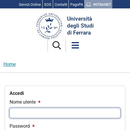
Servizi Online
SOS
Contatti
PagoPA
INTRANET
Cerca
Università
nel
degli Studi
sito
di Ferrara
Home
Accedi
Nome utente
Password