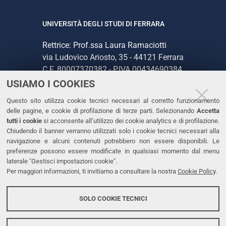
UNIVERSITÀ DEGLI STUDI DI FERRARA
Rettrice: Prof.ssa Laura Ramaciotti
via Ludovico Ariosto, 35 - 44121 Ferrara
C.F. 80007370382 - P.IVA 00434690384
USIAMO I COOKIES
CONTATTI
Questo sito utilizza cookie tecnici necessari al corretto funzionamento
delle pagine, e cookie di profilazione di terze parti. Selezionando
Accetta
Tel. +39 0532 293111
tutti i cookie
si acconsente all’utilizzo dei cookie analytics e di profilazione.
Chiudendo il banner verranno utilizzati solo i cookie tecnici necessari alla
Fax. +39 0532 293031
navigazione e alcuni contenuti potrebbero non essere disponibili. Le
PEC
preferenze possono essere modificate in qualsiasi momento dal menu
laterale "Gestisci impostazioni cookie".
Per maggiori informazioni, ti invitiamo a consultare la nostra
Cookie Policy
.
LINKS
Accessibilità
SOLO COOKIE TECNICI
Protezione dati personali