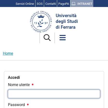
Servizi Online
SOS
Contatti
PagoPA
INTRANET
Cerca
Università
nel
degli Studi
sito
di Ferrara
Home
Accedi
Nome utente
Password