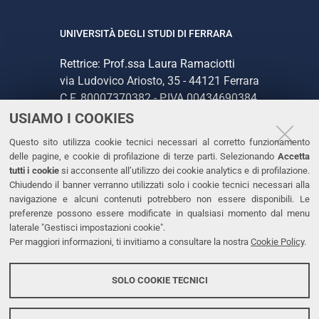
UNIVERSITÀ DEGLI STUDI DI FERRARA
Rettrice: Prof.ssa Laura Ramaciotti
via Ludovico Ariosto, 35 - 44121 Ferrara
C.F. 80007370382 - P.IVA 00434690384
USIAMO I COOKIES
CONTATTI
Questo sito utilizza cookie tecnici necessari al corretto funzionamento
delle pagine, e cookie di profilazione di terze parti. Selezionando
Accetta
Tel. +39 0532 293111
tutti i cookie
si acconsente all’utilizzo dei cookie analytics e di profilazione.
Chiudendo il banner verranno utilizzati solo i cookie tecnici necessari alla
Fax. +39 0532 293031
navigazione e alcuni contenuti potrebbero non essere disponibili. Le
PEC
preferenze possono essere modificate in qualsiasi momento dal menu
laterale "Gestisci impostazioni cookie".
Per maggiori informazioni, ti invitiamo a consultare la nostra
Cookie Policy
.
LINKS
Accessibilità
SOLO COOKIE TECNICI
Protezione dati personali