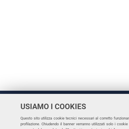
USIAMO I COOKIES
Università
UNIVERSITÀ
degli Studi
Rettrice: 
di Ferrara
Questo sito utilizza cookie tecnici necessari al corretto funziona
profilazione. Chiudendo il banner verranno utilizzati solo i cook
via Ludovi