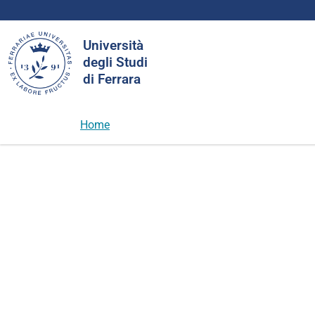
Cerca
Università
nel
degli Studi
sito
di Ferrara
Home