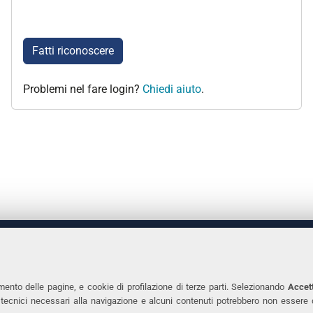
Fatti riconoscere
Problemi nel fare login?
Chiedi aiuto
.
 DEGLI STUDI DI FERRARA
CONTATTI
Prof.ssa Laura Ramaciotti
Tel. +39 0532 2931
mento delle pagine, e cookie di profilazione di terze parti. Selezionando
Accett
ie tecnici necessari alla navigazione e alcuni contenuti potrebbero non essere
co Ariosto, 35 - 44121 Ferrara
Fax. +39 0532 293