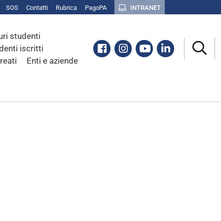
SOS
Contatti
Rubrica
PagoPA
INTRANET
uri studenti
Facebook
Instagram
Youtube
Linkedin
denti iscritti
reati
Enti e aziende