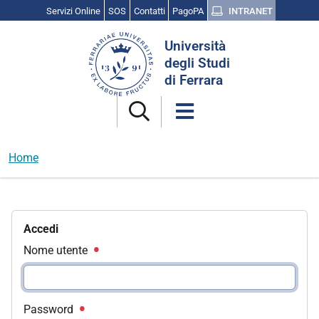
Servizi Online
SOS
Contatti
PagoPA
INTRANET
Cerca
Università
nel
degli Studi
sito
di Ferrara
Home
Accedi
Nome utente
Password