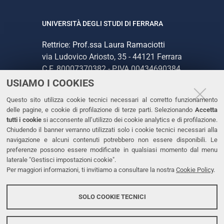
UNIVERSITÀ DEGLI STUDI DI FERRARA
Rettrice: Prof.ssa Laura Ramaciotti
via Ludovico Ariosto, 35 - 44121 Ferrara
C.F. 80007370382 - P.IVA 00434690384
USIAMO I COOKIES
CONTATTI
Questo sito utilizza cookie tecnici necessari al corretto funzionamento
delle pagine, e cookie di profilazione di terze parti. Selezionando
Accetta
Tel. +39 0532 293111
tutti i cookie
si acconsente all’utilizzo dei cookie analytics e di profilazione.
Chiudendo il banner verranno utilizzati solo i cookie tecnici necessari alla
Fax. +39 0532 293031
navigazione e alcuni contenuti potrebbero non essere disponibili. Le
PEC
preferenze possono essere modificate in qualsiasi momento dal menu
laterale "Gestisci impostazioni cookie".
Per maggiori informazioni, ti invitiamo a consultare la nostra
Cookie Policy
.
LINKS
Accessibilità
SOLO COOKIE TECNICI
Protezione dati personali