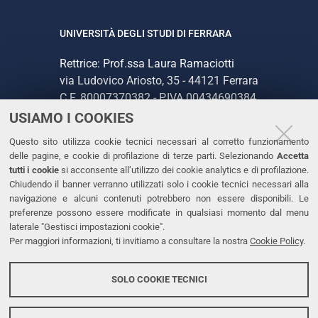
UNIVERSITÀ DEGLI STUDI DI FERRARA
Rettrice: Prof.ssa Laura Ramaciotti
via Ludovico Ariosto, 35 - 44121 Ferrara
C.F. 80007370382 - P.IVA 00434690384
USIAMO I COOKIES
CONTATTI
Questo sito utilizza cookie tecnici necessari al corretto funzionamento
delle pagine, e cookie di profilazione di terze parti. Selezionando
Accetta
Tel. +39 0532 293111
tutti i cookie
si acconsente all’utilizzo dei cookie analytics e di profilazione.
Chiudendo il banner verranno utilizzati solo i cookie tecnici necessari alla
Fax. +39 0532 293031
navigazione e alcuni contenuti potrebbero non essere disponibili. Le
PEC
preferenze possono essere modificate in qualsiasi momento dal menu
laterale "Gestisci impostazioni cookie".
Per maggiori informazioni, ti invitiamo a consultare la nostra
Cookie Policy
.
LINKS
Accessibilità
SOLO COOKIE TECNICI
Protezione dati personali