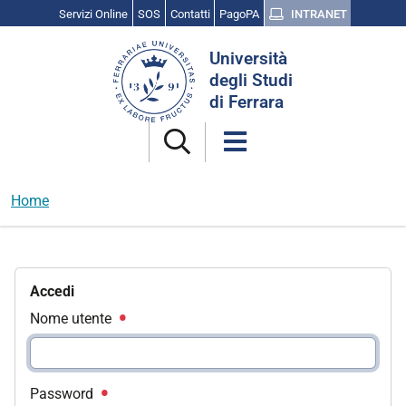
Servizi Online
SOS
Contatti
PagoPA
INTRANET
Cerca
Università
nel
degli Studi
sito
di Ferrara
Home
Accedi
Nome utente
Password