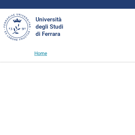
Cerca
Università
nel
degli Studi
sito
di Ferrara
Home