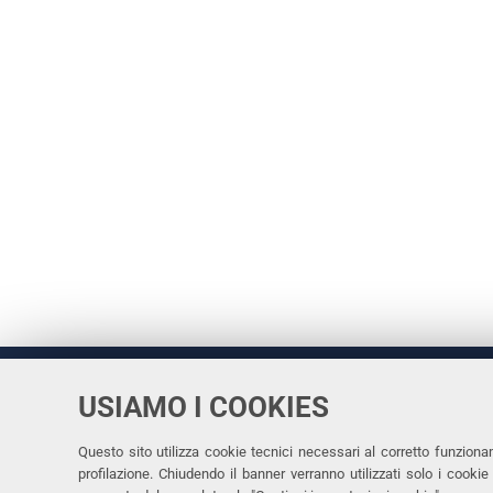
USIAMO I COOKIES
Università
UNIVERSITÀ
degli Studi
Rettrice: 
di Ferrara
Questo sito utilizza cookie tecnici necessari al corretto funziona
profilazione. Chiudendo il banner verranno utilizzati solo i cook
via Ludovi