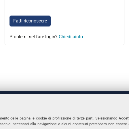
Fatti riconoscere
Problemi nel fare login?
Chiedi aiuto
.
 DEGLI STUDI DI FERRARA
CONTATTI
Prof.ssa Laura Ramaciotti
Tel. +39 0532 2931
mento delle pagine, e cookie di profilazione di terze parti. Selezionando
Accett
ie tecnici necessari alla navigazione e alcuni contenuti potrebbero non essere
co Ariosto, 35 - 44121 Ferrara
Fax. +39 0532 293