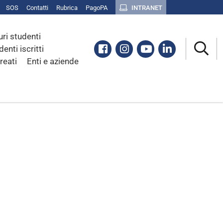
SOS
Contatti
Rubrica
PagoPA
INTRANET
uri studenti
Facebook
Instagram
Youtube
Linkedin
denti iscritti
reati
Enti e aziende