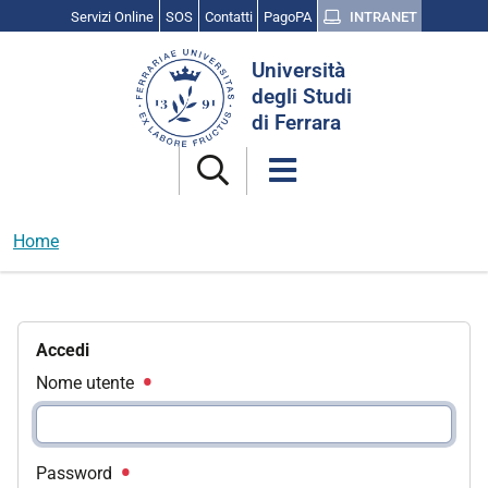
Servizi Online
SOS
Contatti
PagoPA
INTRANET
Cerca
Università
nel
degli Studi
sito
di Ferrara
Home
Accedi
Nome utente
Password