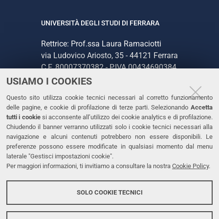
UNIVERSITÀ DEGLI STUDI DI FERRARA
Rettrice: Prof.ssa Laura Ramaciotti
via Ludovico Ariosto, 35 - 44121 Ferrara
C.F. 80007370382 - P.IVA 00434690384
USIAMO I COOKIES
CONTATTI
Questo sito utilizza cookie tecnici necessari al corretto funzionamento
delle pagine, e cookie di profilazione di terze parti. Selezionando
Accetta
Tel. +39 0532 293111
tutti i cookie
si acconsente all’utilizzo dei cookie analytics e di profilazione.
Chiudendo il banner verranno utilizzati solo i cookie tecnici necessari alla
Fax. +39 0532 293031
navigazione e alcuni contenuti potrebbero non essere disponibili. Le
PEC
preferenze possono essere modificate in qualsiasi momento dal menu
laterale "Gestisci impostazioni cookie".
Per maggiori informazioni, ti invitiamo a consultare la nostra
Cookie Policy
.
LINKS
Accessibilità
SOLO COOKIE TECNICI
Protezione dati personali