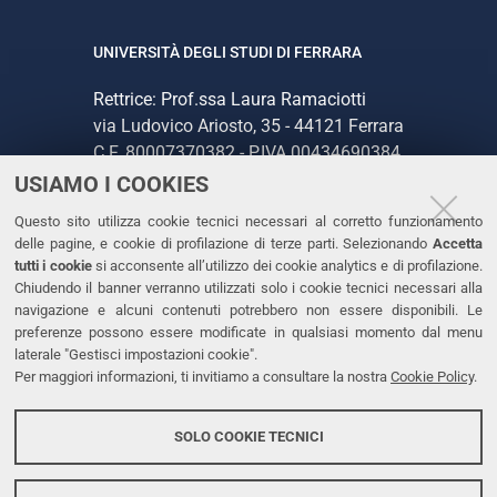
UNIVERSITÀ DEGLI STUDI DI FERRARA
Rettrice: Prof.ssa Laura Ramaciotti
via Ludovico Ariosto, 35 - 44121 Ferrara
C.F. 80007370382 - P.IVA 00434690384
USIAMO I COOKIES
CONTATTI
Questo sito utilizza cookie tecnici necessari al corretto funzionamento
delle pagine, e cookie di profilazione di terze parti. Selezionando
Accetta
Tel. +39 0532 293111
tutti i cookie
si acconsente all’utilizzo dei cookie analytics e di profilazione.
Chiudendo il banner verranno utilizzati solo i cookie tecnici necessari alla
Fax. +39 0532 293031
navigazione e alcuni contenuti potrebbero non essere disponibili. Le
PEC
preferenze possono essere modificate in qualsiasi momento dal menu
laterale "Gestisci impostazioni cookie".
Per maggiori informazioni, ti invitiamo a consultare la nostra
Cookie Policy
.
LINKS
Accessibilità
SOLO COOKIE TECNICI
Protezione dati personali