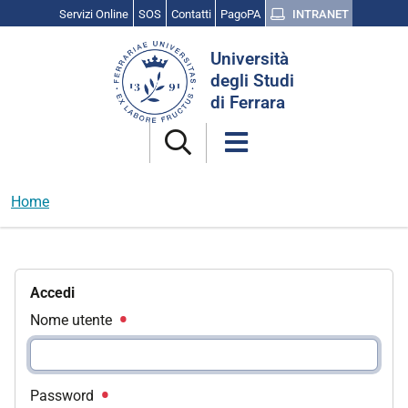
Servizi Online
SOS
Contatti
PagoPA
INTRANET
Cerca
Università
nel
degli Studi
sito
di Ferrara
Home
Accedi
Nome utente
Password