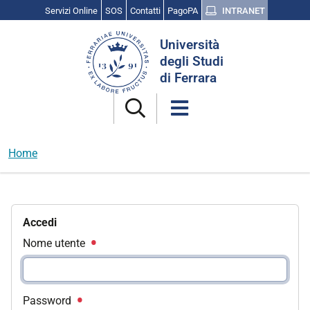
Servizi Online
SOS
Contatti
PagoPA
INTRANET
Cerca
Università
nel
degli Studi
sito
di Ferrara
Home
Accedi
Nome utente
Password