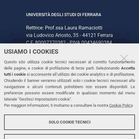
UNIVERSITÀ DEGLI STUDI DI FERRARA
Rettrice: Prof.ssa Laura Ramaciotti
via Ludovico Ariosto, 35 - 44121 Ferrara
C.F. 80007370382 - P.IVA 00434690384
USIAMO I COOKIES
CONTATTI
Questo sito utilizza cookie tecnici necessari al corretto funzionamento
delle pagine, e cookie di profilazione di terze parti. Selezionando
Accetta
Tel. +39 0532 293111
tutti i cookie
si acconsente all’utilizzo dei cookie analytics e di profilazione.
Chiudendo il banner verranno utilizzati solo i cookie tecnici necessari alla
Fax. +39 0532 293031
navigazione e alcuni contenuti potrebbero non essere disponibili. Le
PEC
preferenze possono essere modificate in qualsiasi momento dal menu
laterale "Gestisci impostazioni cookie".
Per maggiori informazioni, ti invitiamo a consultare la nostra
Cookie Policy
.
LINKS
Accessibilità
SOLO COOKIE TECNICI
Protezione dati personali