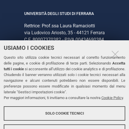
UNIVERSITÀ DEGLI STUDI DI FERRARA
Rettrice: Prof.ssa Laura Ramaciotti
via Ludovico Ariosto, 35 - 44121 Ferrara
C.F. 80007370382 - P.IVA 00434690384
USIAMO I COOKIES
CONTATTI
Questo sito utilizza cookie tecnici necessari al corretto funzionamento
delle pagine, e cookie di profilazione di terze parti. Selezionando
Accetta
Tel. +39 0532 293111
tutti i cookie
si acconsente all’utilizzo dei cookie analytics e di profilazione.
Chiudendo il banner verranno utilizzati solo i cookie tecnici necessari alla
Fax. +39 0532 293031
navigazione e alcuni contenuti potrebbero non essere disponibili. Le
PEC
preferenze possono essere modificate in qualsiasi momento dal menu
laterale "Gestisci impostazioni cookie".
Per maggiori informazioni, ti invitiamo a consultare la nostra
Cookie Policy
.
LINKS
Accessibilità
SOLO COOKIE TECNICI
Protezione dati personali