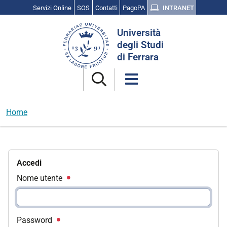
Servizi Online
SOS
Contatti
PagoPA
INTRANET
Cerca
Università
nel
degli Studi
sito
di Ferrara
Home
Accedi
Nome utente
Password