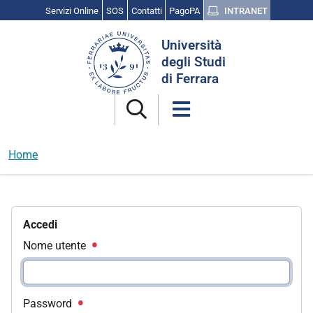
Servizi Online
SOS
Contatti
PagoPA
INTRANET
Cerca
Università
nel
degli Studi
sito
di Ferrara
Home
Accedi
Nome utente
Password