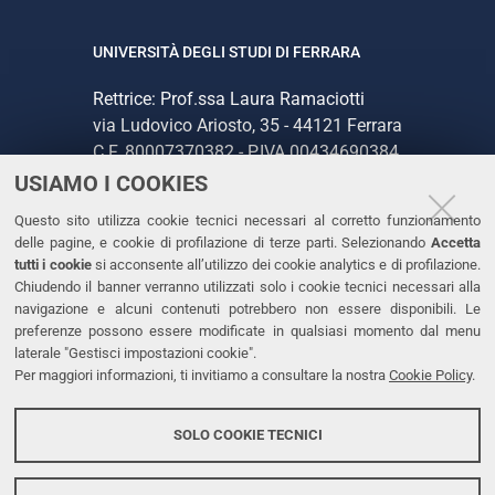
UNIVERSITÀ DEGLI STUDI DI FERRARA
Rettrice: Prof.ssa Laura Ramaciotti
via Ludovico Ariosto, 35 - 44121 Ferrara
C.F. 80007370382 - P.IVA 00434690384
USIAMO I COOKIES
CONTATTI
Questo sito utilizza cookie tecnici necessari al corretto funzionamento
delle pagine, e cookie di profilazione di terze parti. Selezionando
Accetta
Tel. +39 0532 293111
tutti i cookie
si acconsente all’utilizzo dei cookie analytics e di profilazione.
Chiudendo il banner verranno utilizzati solo i cookie tecnici necessari alla
Fax. +39 0532 293031
navigazione e alcuni contenuti potrebbero non essere disponibili. Le
PEC
preferenze possono essere modificate in qualsiasi momento dal menu
laterale "Gestisci impostazioni cookie".
Per maggiori informazioni, ti invitiamo a consultare la nostra
Cookie Policy
.
LINKS
Accessibilità
SOLO COOKIE TECNICI
Protezione dati personali