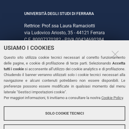
UNIVERSITÀ DEGLI STUDI DI FERRARA
Rettrice: Prof.ssa Laura Ramaciotti
via Ludovico Ariosto, 35 - 44121 Ferrara
C.F. 80007370382 - P.IVA 00434690384
USIAMO I COOKIES
CONTATTI
Questo sito utilizza cookie tecnici necessari al corretto funzionamento
delle pagine, e cookie di profilazione di terze parti. Selezionando
Accetta
Tel. +39 0532 293111
tutti i cookie
si acconsente all’utilizzo dei cookie analytics e di profilazione.
Chiudendo il banner verranno utilizzati solo i cookie tecnici necessari alla
Fax. +39 0532 293031
navigazione e alcuni contenuti potrebbero non essere disponibili. Le
PEC
preferenze possono essere modificate in qualsiasi momento dal menu
laterale "Gestisci impostazioni cookie".
Per maggiori informazioni, ti invitiamo a consultare la nostra
Cookie Policy
.
LINKS
Accessibilità
SOLO COOKIE TECNICI
Protezione dati personali