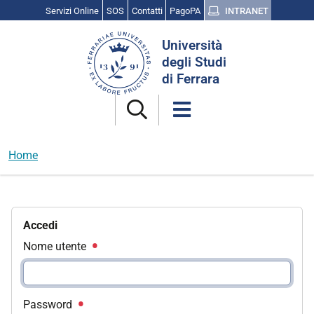
Servizi Online
SOS
Contatti
PagoPA
INTRANET
Cerca
Università
nel
degli Studi
sito
di Ferrara
Home
Accedi
Nome utente
Password