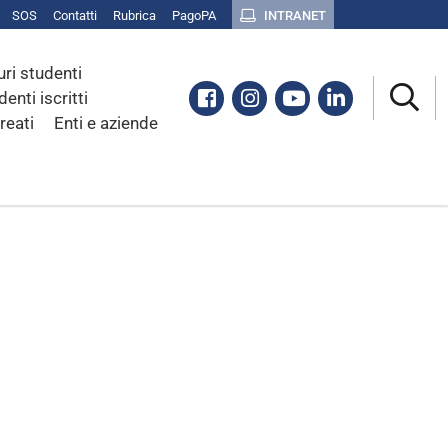
SOS
Contatti
Rubrica
PagoPA
INTRANET
uri studenti
Facebook
Instagram
Youtube
Linkedin
denti iscritti
reati
Enti e aziende