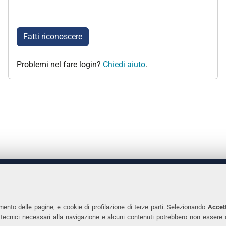
Fatti riconoscere
Problemi nel fare login?
Chiedi aiuto
.
 DEGLI STUDI DI FERRARA
CONTATTI
Prof.ssa Laura Ramaciotti
Tel. +39 0532 2931
mento delle pagine, e cookie di profilazione di terze parti. Selezionando
Accett
ie tecnici necessari alla navigazione e alcuni contenuti potrebbero non essere
co Ariosto, 35 - 44121 Ferrara
Fax. +39 0532 293