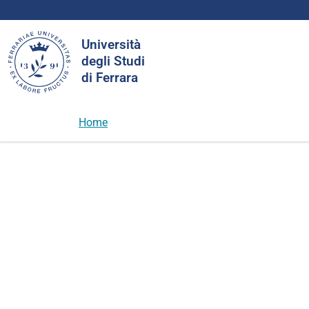
Cerca
Università
nel
degli Studi
sito
di Ferrara
Home