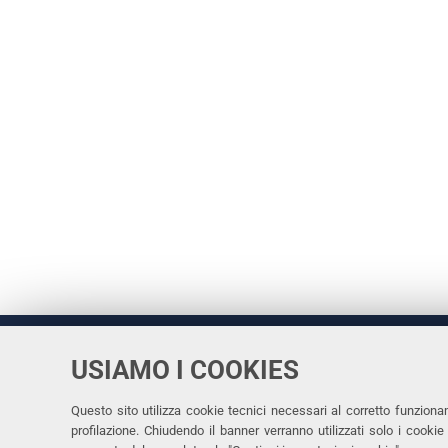
USIAMO I COOKIES
Università
UNIVERSITÀ
degli Studi
Rettrice: 
di Ferrara
Questo sito utilizza cookie tecnici necessari al corretto funziona
profilazione. Chiudendo il banner verranno utilizzati solo i cook
via Ludovi