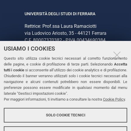
UNIVERSITÀ DEGLI STUDI DI FERRARA
Rettrice: Prof.ssa Laura Ramaciotti
via Ludovico Ariosto, 35 - 44121 Ferrara
C.F. 80007370382 - P.IVA 00434690384
USIAMO I COOKIES
CONTATTI
Questo sito utilizza cookie tecnici necessari al corretto funzionamento
delle pagine, e cookie di profilazione di terze parti. Selezionando
Accetta
Tel. +39 0532 293111
tutti i cookie
si acconsente all’utilizzo dei cookie analytics e di profilazione.
Chiudendo il banner verranno utilizzati solo i cookie tecnici necessari alla
Fax. +39 0532 293031
navigazione e alcuni contenuti potrebbero non essere disponibili. Le
PEC
preferenze possono essere modificate in qualsiasi momento dal menu
laterale "Gestisci impostazioni cookie".
Per maggiori informazioni, ti invitiamo a consultare la nostra
Cookie Policy
.
LINKS
Accessibilità
SOLO COOKIE TECNICI
Protezione dati personali