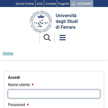
Servizi Online
SOS
Contatti
PagoPA
INTRANET
Cerca
Università
nel
degli Studi
sito
di Ferrara
Home
Accedi
Nome utente
Password