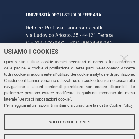
UNIVERSITÀ DEGLI STUDI DI FERRARA
Rettrice: Prof.ssa Laura Ramaciotti
via Ludovico Ariosto, 35 - 44121 Ferrara
C.F. 80007370382 - P.IVA 00434690384
USIAMO I COOKIES
CONTATTI
Questo sito utilizza cookie tecnici necessari al corretto funzionamento
delle pagine, e cookie di profilazione di terze parti. Selezionando
Accetta
Tel. +39 0532 293111
tutti i cookie
si acconsente all’utilizzo dei cookie analytics e di profilazione.
Chiudendo il banner verranno utilizzati solo i cookie tecnici necessari alla
Fax. +39 0532 293031
navigazione e alcuni contenuti potrebbero non essere disponibili. Le
PEC
preferenze possono essere modificate in qualsiasi momento dal menu
laterale "Gestisci impostazioni cookie".
Per maggiori informazioni, ti invitiamo a consultare la nostra
Cookie Policy
.
LINKS
Accessibilità
SOLO COOKIE TECNICI
Protezione dati personali