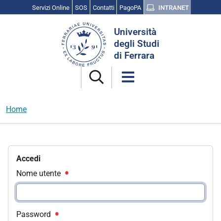
Servizi Online
SOS
Contatti
PagoPA
INTRANET
Cerca
Università
nel
degli Studi
sito
di Ferrara
Home
Accedi
Nome utente
Password