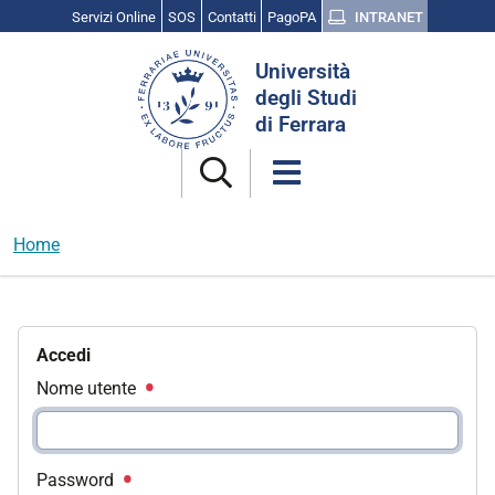
Servizi Online
SOS
Contatti
PagoPA
INTRANET
Cerca
Università
nel
degli Studi
sito
di Ferrara
Home
Accedi
Nome utente
Password