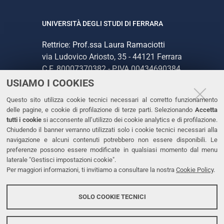
UNIVERSITÀ DEGLI STUDI DI FERRARA
Rettrice: Prof.ssa Laura Ramaciotti
via Ludovico Ariosto, 35 - 44121 Ferrara
C.F. 80007370382 - P.IVA 00434690384
USIAMO I COOKIES
CONTATTI
Questo sito utilizza cookie tecnici necessari al corretto funzionamento
delle pagine, e cookie di profilazione di terze parti. Selezionando
Accetta
Tel. +39 0532 293111
tutti i cookie
si acconsente all’utilizzo dei cookie analytics e di profilazione.
Chiudendo il banner verranno utilizzati solo i cookie tecnici necessari alla
Fax. +39 0532 293031
navigazione e alcuni contenuti potrebbero non essere disponibili. Le
PEC
preferenze possono essere modificate in qualsiasi momento dal menu
laterale "Gestisci impostazioni cookie".
Per maggiori informazioni, ti invitiamo a consultare la nostra
Cookie Policy
.
LINKS
Accessibilità
SOLO COOKIE TECNICI
Protezione dati personali