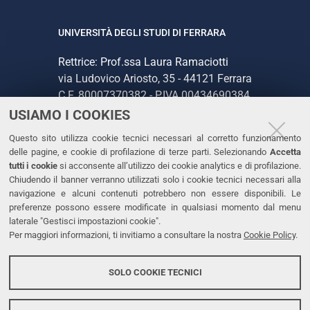
UNIVERSITÀ DEGLI STUDI DI FERRARA
Rettrice: Prof.ssa Laura Ramaciotti
via Ludovico Ariosto, 35 - 44121 Ferrara
C.F. 80007370382 - P.IVA 00434690384
USIAMO I COOKIES
CONTATTI
Questo sito utilizza cookie tecnici necessari al corretto funzionamento
delle pagine, e cookie di profilazione di terze parti. Selezionando
Accetta
Tel. +39 0532 293111
tutti i cookie
si acconsente all’utilizzo dei cookie analytics e di profilazione.
Chiudendo il banner verranno utilizzati solo i cookie tecnici necessari alla
Fax. +39 0532 293031
navigazione e alcuni contenuti potrebbero non essere disponibili. Le
PEC
preferenze possono essere modificate in qualsiasi momento dal menu
laterale "Gestisci impostazioni cookie".
Per maggiori informazioni, ti invitiamo a consultare la nostra
Cookie Policy
.
LINKS
Accessibilità
SOLO COOKIE TECNICI
Protezione dati personali