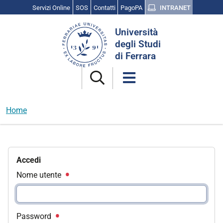
Servizi Online
SOS
Contatti
PagoPA
INTRANET
Cerca
Università
nel
degli Studi
sito
di Ferrara
Home
Accedi
Nome utente
Password